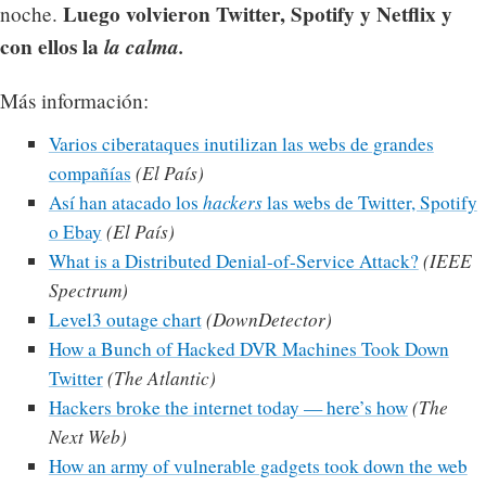
Luego volvieron Twitter, Spotify y Netflix y
noche.
con ellos la
la calma.
Más información:
Varios ciberataques inutilizan las webs de grandes
compañías
(El País)
Así han atacado los
hackers
las webs de Twitter, Spotify
o Ebay
(El País)
What is a Distributed Denial-of-Service Attack?
(IEEE
Spectrum)
Level3 outage chart
(DownDetector)
How a Bunch of Hacked DVR Machines Took Down
Twitter
(The Atlantic)
Hackers broke the internet today — here’s how
(The
Next Web)
How an army of vulnerable gadgets took down the web