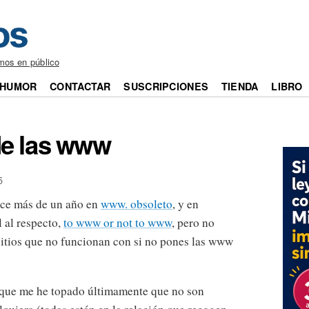
mos en público
HUMOR
CONTACTAR
SUSCRIPCIONES
TIENDA
LIBRO
de las www
5
ace más de un año en
www. obsoleto
, y en
 al respecto,
to www or not to www
, pero no
sitios que no funcionan con si no pones las www
 que me he topado últimamente que no son