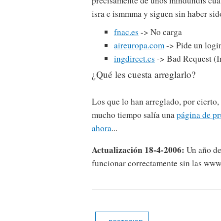
precisamente de unos mindundis cual
isra e ismmma y siguen sin haber sid
fnac.es
-> No carga
aireuropa.com
-> Pide un logi
ingdirect.es
-> Bad Request (I
¿Qué les cuesta arreglarlo?
Los que lo han arreglado, por cierto,
mucho tiempo salía una
página de p
ahora
...
Actualización 18-4-2006:
Un año de
funcionar correctamente sin las www