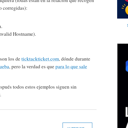
quiera (todas están en la relación que recogen
o corregidas):
n.
nvalid Hostname).
 son los de
ticktackticket.com
, dónde durante
rueba
, pero la verdad es que
para lo que sale
spués todos estos ejemplos siguen sin
.