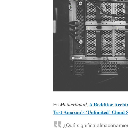
A Redditor Archiv
En
Motherboard,
Test Amazon’s ‘Unlimited’ Cloud 
¿Qué significa almacenamient