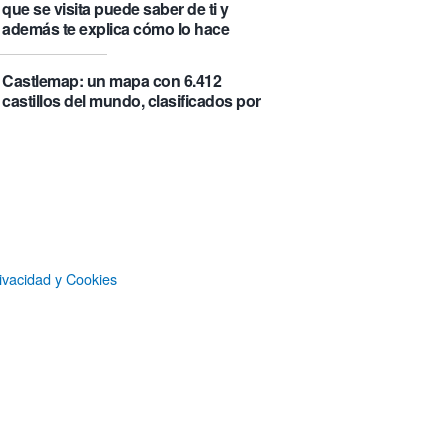
que se visita puede saber de ti y
además te explica cómo lo hace
Castlemap: un mapa con 6.412
castillos del mundo, clasificados por
su «fama» en la Wikipedia.
Numancia triunfa
El manual original del Legend of
Zelda de Nintendo muestra cómo se
acompañaban los juegos antes de
que todo fuera digital
ivacidad y Cookies
Responsables de eBay
respondieron a unas críticas
periodísticas con una campaña de
acoso que ha acabado costándoles
56 millones de dólares y varias
condenas de prisión