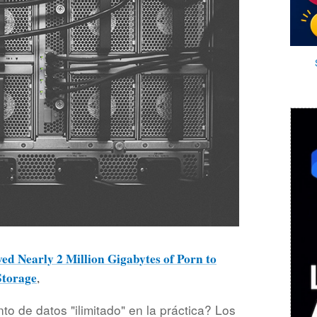
ed Nearly 2 Million Gigabytes of Porn to
Storage
,
o de datos "ilimitado" en la práctica? Los