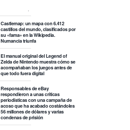
que se visita puede saber de ti y
además te explica cómo lo hace
Castlemap: un mapa con 6.412
castillos del mundo, clasificados por
su «fama» en la Wikipedia.
Numancia triunfa
El manual original del Legend of
Zelda de Nintendo muestra cómo se
acompañaban los juegos antes de
que todo fuera digital
Responsables de eBay
respondieron a unas críticas
periodísticas con una campaña de
acoso que ha acabado costándoles
56 millones de dólares y varias
condenas de prisión