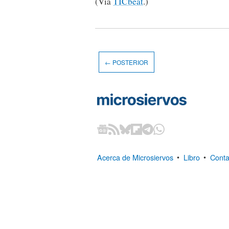
(Vía
TICbeat
.)
← POSTERIOR
Acerca de Microsiervos
•
Libro
•
Conta