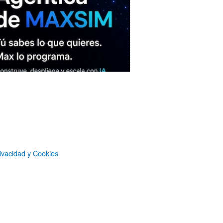
ivacidad y Cookies
MAXSIM
- La nube agéntica
LO MÁS VISTO RECIENTEMENTE
«Mira mamá, sin cookies»: una web
que revela todo lo que un sitio web