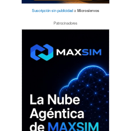
Suscripción sin publicidad
a
Microsiervos
Patrocinadores