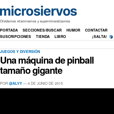
Olvidamos vitaminarnos y supermineralizarnos
PORTADA
SECCIONES/BUSCAR
HUMOR
CONTACTAR
SUSCRIPCIONES
TIENDA
LIBRO
¡SALTA!
JUEGOS Y DIVERSIÓN
Una máquina de pinball
tamaño gigante
POR
— 4 DE JUNIO DE 2015
@ALVY