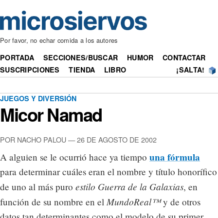
Por favor, no echar comida a los autores
PORTADA
SECCIONES/BUSCAR
HUMOR
CONTACTAR
SUSCRIPCIONES
TIENDA
LIBRO
¡SALTA!
JUEGOS Y DIVERSIÓN
Micor Namad
POR NACHO PALOU — 26 DE AGOSTO DE 2002
una fórmula
A alguien se le ocurrió hace ya tiempo
para determinar cuáles eran el nombre y título honorífico
estilo Guerra de la Galaxias
de uno al más puro
, en
MundoReal™
función de su nombre en el
y de otros
datos tan determinantes como el modelo de su primer