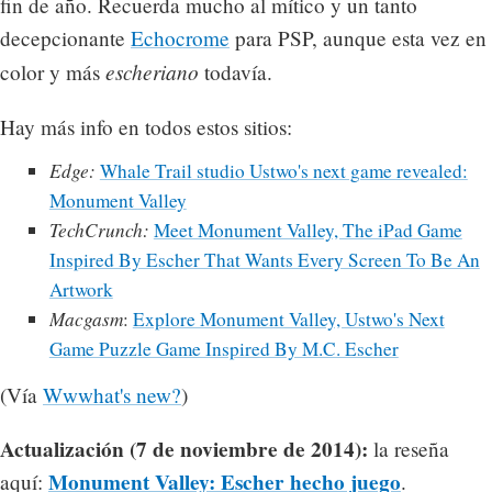
fin de año. Recuerda mucho al mítico y un tanto
decepcionante
Echocrome
para PSP, aunque esta vez en
escheriano
color y más
todavía.
Hay más info en todos estos sitios:
Edge:
Whale Trail studio Ustwo's next game revealed:
Monument Valley
TechCrunch:
Meet Monument Valley, The iPad Game
Inspired By Escher That Wants Every Screen To Be An
Artwork
Macgasm
:
Explore Monument Valley, Ustwo's Next
Game Puzzle Game Inspired By M.C. Escher
(Vía
Wwwhat's new?
)
Actualización (7 de noviembre de 2014):
la reseña
Monument Valley: Escher hecho juego
aquí:
.