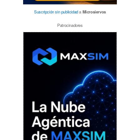
Suscripción sin publicidad
a
Microsiervos
Patrocinadores