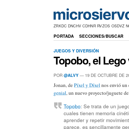
ZRKDC DNCHV CDHNR RVZOS OSDVZ 
PORTADA
SECCIONES/BUSCAR
JUEGOS Y DIVERSIÓN
Topobo, el Lego 
POR
— 19 DE OCTUBRE DE 2
@ALVY
Jonan, de
Píxel y Díxel
nos envió un 
genial
, un nuevo proyecto/juguete d
Topobo
: Se trata de un jueg
cuales tienen memoria cinéti
aprender y repetir movimien
parece, es sencillamente gen