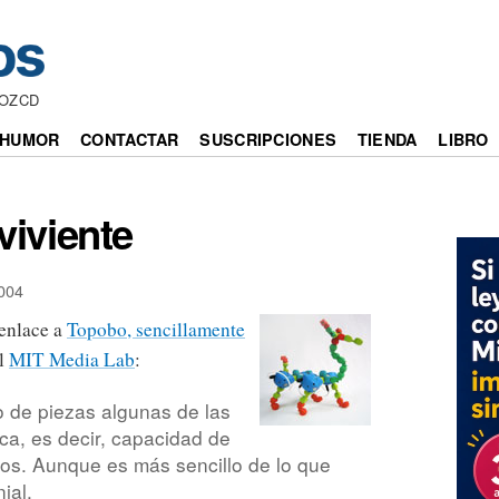
NOZCD
HUMOR
CONTACTAR
SUSCRIPCIONES
TIENDA
LIBRO
viviente
004
enlace a
Topobo, sencillamente
el
MIT Media Lab
:
o de piezas algunas de las
ca, es decir, capacidad de
tos. Aunque es más sencillo de lo que
ial.