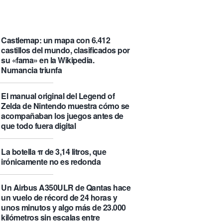
que se visita puede saber de ti y
además te explica cómo lo hace
Castlemap: un mapa con 6.412
castillos del mundo, clasificados por
su «fama» en la Wikipedia.
Numancia triunfa
El manual original del Legend of
Zelda de Nintendo muestra cómo se
acompañaban los juegos antes de
que todo fuera digital
La botella π de 3,14 litros, que
irónicamente no es redonda
Un Airbus A350ULR de Qantas hace
un vuelo de récord de 24 horas y
unos minutos y algo más de 23.000
kilómetros sin escalas entre