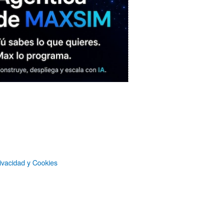
MAXSIM
- La nube agéntica
ivacidad y Cookies
LO MÁS VISTO RECIENTEMENTE
«Mira mamá, sin cookies»: una web
que revela todo lo que un sitio web