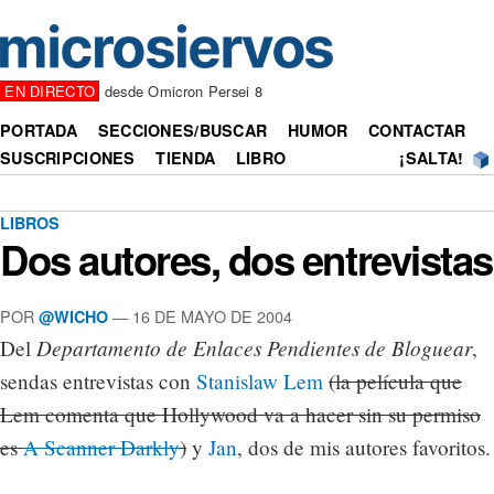
EN DIRECTO
desde Omicron Persei 8
PORTADA
SECCIONES/BUSCAR
HUMOR
CONTACTAR
SUSCRIPCIONES
TIENDA
LIBRO
¡SALTA!
LIBROS
Dos autores, dos entrevistas
POR
— 16 DE MAYO DE 2004
@WICHO
Departamento de Enlaces Pendientes de Bloguear
Del
,
sendas entrevistas con
Stanislaw Lem
(la película que
Lem comenta que Hollywood va a hacer sin su permiso
es
A Scanner Darkly
)
y
Jan
, dos de mis autores favoritos.