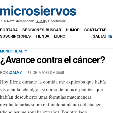
♫ A New Stereophonic
Bluesky
Spectacular
PORTADA
SECCIONES/BUSCAR
HUMOR
CONTACTAR
SUSCRIPCIONES
TIENDA
LIBRO
¡SALTA!
MUNDOREAL™
¿Avance contra el cáncer?
POR
— 31 DE MAYO DE 2005
@ALVY
Hoy Elena durante la comida me explicaba que había
visto en la tele algo así como de unos españoles que
habían descubierto unas fórmulas matemáticas
revolucionarias sobre el funcionamiento del cáncer
(dicho así me sonaba extraño). Por otro lado