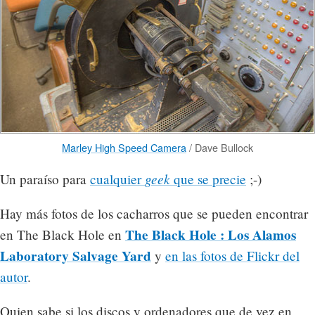
Marley High Speed Camera
/ Dave Bullock
geek
Un paraíso para
cualquier
que se precie
;-)
Hay más fotos de los cacharros que se pueden encontrar
The Black Hole : Los Alamos
en The Black Hole en
Laboratory Salvage Yard
y
en las fotos de Flickr del
autor
.
Quien sabe si los discos y ordenadores que de vez en