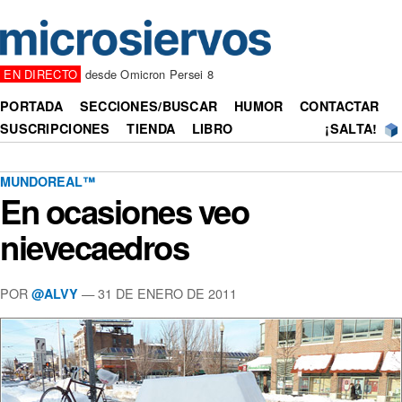
EN DIRECTO
desde Omicron Persei 8
PORTADA
SECCIONES/BUSCAR
HUMOR
CONTACTAR
SUSCRIPCIONES
TIENDA
LIBRO
¡SALTA!
MUNDOREAL™
En ocasiones veo
nievecaedros
POR
— 31 DE ENERO DE 2011
@ALVY