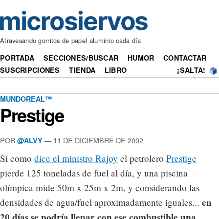
Atravesando gorritos de papel aluminio cada día
PORTADA
SECCIONES/BUSCAR
HUMOR
CONTACTAR
SUSCRIPCIONES
TIENDA
LIBRO
¡SALTA!
MUNDOREAL™
Prestige
POR
— 11 DE DICIEMBRE DE 2002
@ALVY
Si como
dice el ministro Rajoy
el petrolero
Prestige
pierde 125 toneladas de fuel al día, y una piscina
olímpica mide 50m x 25m x 2m, y considerando las
en
densidades de agua/fuel aproximadamente iguales...
20 días se podría llenar con ese combustible una