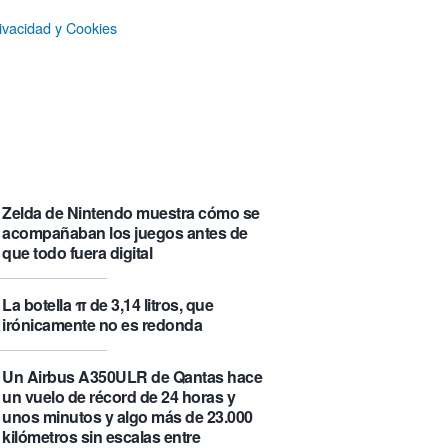
que se visita puede saber de ti y
ivacidad y Cookies
además te explica cómo lo hace
Castlemap: un mapa con 6.412
castillos del mundo, clasificados por
su «fama» en la Wikipedia.
Numancia triunfa
El manual original del Legend of
Zelda de Nintendo muestra cómo se
acompañaban los juegos antes de
que todo fuera digital
La botella π de 3,14 litros, que
irónicamente no es redonda
Un Airbus A350ULR de Qantas hace
un vuelo de récord de 24 horas y
unos minutos y algo más de 23.000
kilómetros sin escalas entre