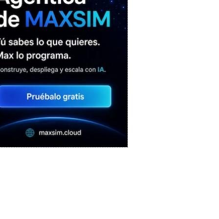
MAXSIM
- La nube agéntica
LO MÁS VISTO RECIENTEMENTE
«Mira mamá, sin cookies»: una web
que revela todo lo que un sitio web