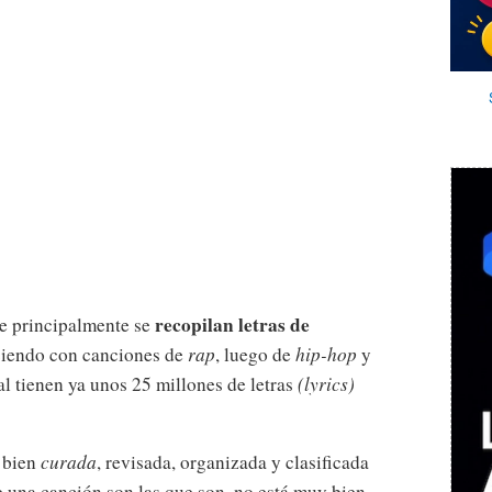
recopilan letras de
ue principalmente se
ciendo con canciones de
rap
, luego de
hip-hop
y
tal tienen ya unos 25 millones de letras
(lyrics)
 bien
curada
, revisada, organizada y clasificada
de una canción son las que son, no está muy bien