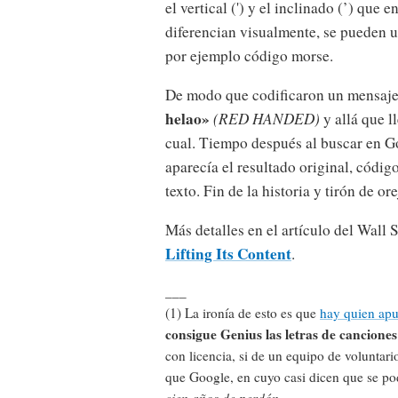
el vertical (') y el inclinado (’) que 
diferencian visualmente, se pueden 
por ejemplo código morse.
De modo que codificaron un mensaje
helao»
(RED HANDED)
y allá que ll
cual. Tiempo después al buscar en Go
aparecía el resultado original, códig
texto. Fin de la historia y tirón de 
Más detalles en el artículo del Wall 
Lifting Its Content
.
___
(1) La ironía de esto es que
hay quien apu
consigue Genius las letras de cancione
con licencia, si de un equipo de voluntari
que Google, en cuyo casi dicen que se po
cien años de perdón.