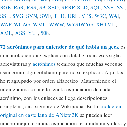
RGB
,
RoR
,
RSS
,
S3
,
SEO
,
SERP
,
SLD
,
SQL
,
SSH
,
SSI
,
SSL
,
SVG
,
SVN
,
SWF
,
TLD
,
URL
,
VPS
,
W3C
,
WAI
,
WAP
,
WCAG
,
WML
,
WWW
,
WYSIWYG
,
XHTML
,
XML
,
XSS
,
YUI
,
508
.
72 acrónimos para entender de qué habla un geek
es
una anotación que explica con detalle todas esas siglas,
abreviaturas y
acrónimos
técnicos que muchas veces se
usan como algo cotidiano pero no se explican. Aquí las
he reagrupado por orden alfabético. Manteniendo el
ratón encima se puede leer la explicación de cada
acrónimo, con los enlaces se llega descripciones
completas, casi siempre de Wikipedia. En la
anotación
original en castellano de ANieto2K
se pueden leer
mucho mejor, con una explicación resumida muy clara y