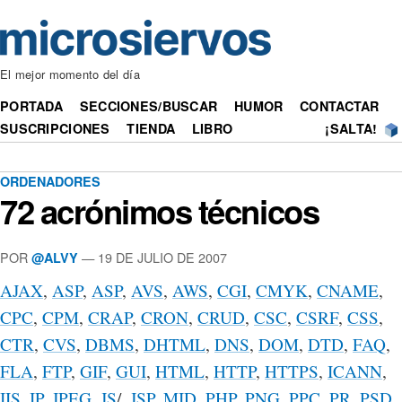
El mejor momento del día
PORTADA
SECCIONES/BUSCAR
HUMOR
CONTACTAR
SUSCRIPCIONES
TIENDA
LIBRO
¡SALTA!
ORDENADORES
72 acrónimos técnicos
POR
— 19 DE JULIO DE 2007
@ALVY
AJAX
,
ASP
,
ASP
,
AVS
,
AWS
,
CGI
,
CMYK
,
CNAME
,
CPC
,
CPM
,
CRAP
,
CRON
,
CRUD
,
CSC
,
CSRF
,
CSS
,
CTR
,
CVS
,
DBMS
,
DHTML
,
DNS
,
DOM
,
DTD
,
FAQ
,
FLA
,
FTP
,
GIF
,
GUI
,
HTML
,
HTTP
,
HTTPS
,
ICANN
,
IIS
,
IP
,
JPEG
,
JS
/,
JSP
,
MID
,
PHP
,
PNG
,
PPC
,
PR
,
PSD
,