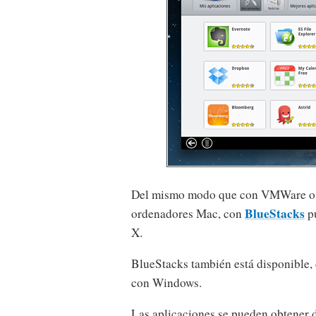
Del mismo modo que con VMWare o Pa
BlueStacks
ordenadores Mac, con
pu
X.
BlueStacks también está disponible,
con Windows.
Las aplicaciones se pueden obtener 