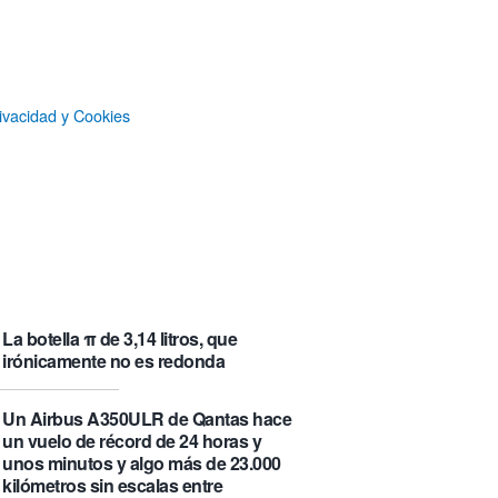
que se visita puede saber de ti y
además te explica cómo lo hace
Castlemap: un mapa con 6.412
castillos del mundo, clasificados por
ivacidad y Cookies
su «fama» en la Wikipedia.
Numancia triunfa
El manual original del Legend of
Zelda de Nintendo muestra cómo se
acompañaban los juegos antes de
que todo fuera digital
La botella π de 3,14 litros, que
irónicamente no es redonda
Un Airbus A350ULR de Qantas hace
un vuelo de récord de 24 horas y
unos minutos y algo más de 23.000
kilómetros sin escalas entre