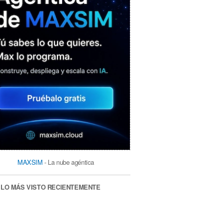
MAXSIM
- La nube agéntica
LO MÁS VISTO RECIENTEMENTE
«Mira mamá, sin cookies»: una web
que revela todo lo que un sitio web