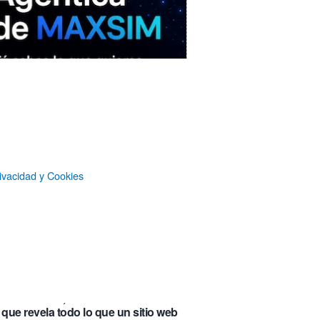
ivacidad y Cookies
MAXSIM
- La nube agéntica
LO MÁS VISTO RECIENTEMENTE
«Mira mamá, sin cookies»: una web
que revela todo lo que un sitio web