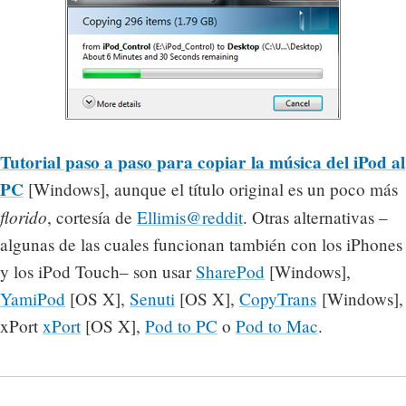
Tutorial paso a paso para copiar la música del iPod al
PC
[Windows], aunque el título original es un poco más
florido
, cortesía de
Ellimis@reddit
. Otras alternativas –
algunas de las cuales funcionan también con los iPhones
y los iPod Touch– son usar
SharePod
[Windows],
YamiPod
[OS X],
Senuti
[OS X],
CopyTrans
[Windows],
xPort
xPort
[OS X],
Pod to PC
o
Pod to Mac
.