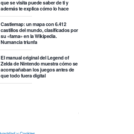
que se visita puede saber de ti y
además te explica cómo lo hace
Castlemap: un mapa con 6.412
castillos del mundo, clasificados por
su «fama» en la Wikipedia.
Numancia triunfa
El manual original del Legend of
Zelda de Nintendo muestra cómo se
acompañaban los juegos antes de
que todo fuera digital
La botella π de 3,14 litros, que
irónicamente no es redonda
Un Airbus A350ULR de Qantas hace
un vuelo de récord de 24 horas y
unos minutos y algo más de 23.000
kilómetros sin escalas entre
ivacidad y Cookies