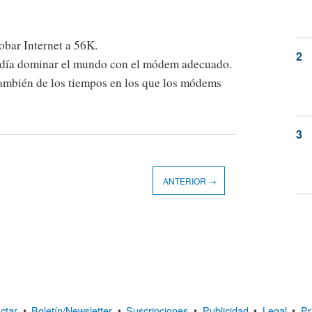
robar Internet a 56K.
odía dominar el mundo con el módem adecuado.
también de los tiempos en los que los módems
ANTERIOR →
ctar
•
Boletín/Newsletter
•
Suscripciones
•
Publicidad
•
Legal
•
Pr