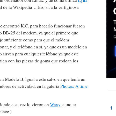
a un ordenador con Linux, y de como utiliza
Lynx
al de la Wikipedia… Eso sí, a la vertiginosa
e encontró K.C. para hacerlo funcionar fueron
to DB-25 del módem, ya que el primero que
aje suficiente como para que el módem
onar, y el teléfono en sí, ya que es un modelo en
 sirven para cualquier teléfono ya que este
bien con las piezas de goma que rodean los
n Modelo B, igual a este salvo en que tenía un
adores de actividad, en la galería
Photos: A time
 donde a su vez lo vieron en
Waxy
, aunque
nlace.)