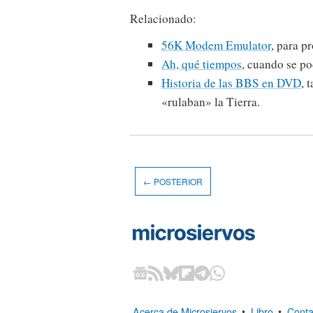
Relacionado:
56K Modem Emulator
, para p
Ah, qué tiempos
, cuando se p
Historia de las BBS en DVD
, 
«rulaban» la Tierra.
← POSTERIOR
Acerca de Microsiervos
•
Libro
•
Conta