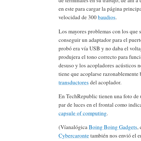
de terminales en su trabajo, de ahí 
en este para cargar la página princip
velocidad de 300
baudios
.
Los mayores problemas con los que s
conseguir un adaptador para el puer
probó era vía USB y no daba el volt
produjera el tono correcto para funci
desuso y los acopladores acústicos no
tiene que acoplarse razonablemente 
transductores
del acoplador.
En TechRepublic tienen una foto de u
par de luces en el frontal como indic
capsule of computing
.
(Víanalógica
Boing Boing Gadgets
,
Cybercaronte
también nos envió el e