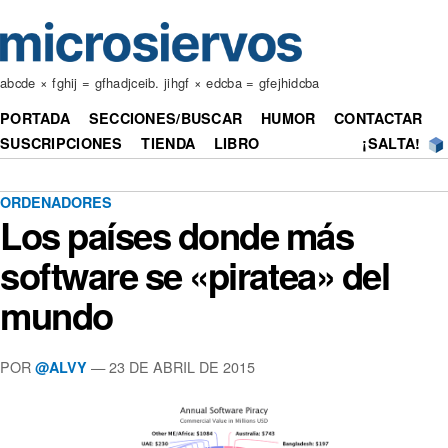
abcde × fghij = gfhadjceib. jihgf × edcba = gfejhidcba
PORTADA
SECCIONES/BUSCAR
HUMOR
CONTACTAR
SUSCRIPCIONES
TIENDA
LIBRO
¡SALTA!
ORDENADORES
Los países donde más
software se «piratea» del
mundo
POR
— 23 DE ABRIL DE 2015
@ALVY