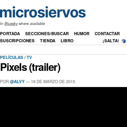
In
Bluesky
where available
PORTADA
SECCIONES/BUSCAR
HUMOR
CONTACTAR
SUSCRIPCIONES
TIENDA
LIBRO
¡SALTA!
PELÍCULAS / TV
Pixels (trailer)
POR
— 18 DE MARZO DE 2015
@ALVY