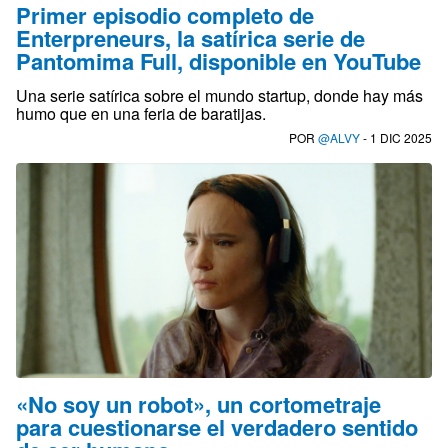
Primer episodio completo de
Enterpreneurs, la satírica serie de
Pantomima Full, disponible en YouTube
Una serie satírica sobre el mundo startup, donde hay más
humo que en una feria de baratijas.
POR
@ALVY
- 1 DIC 2025
«No soy un robot», un cortometraje
para cuestionarse el verdadero sentido