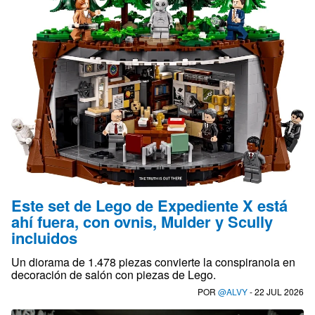
Este set de Lego de Expediente X está
ahí fuera, con ovnis, Mulder y Scully
incluidos
Un diorama de 1.478 piezas convierte la conspiranoia en
decoración de salón con piezas de Lego.
POR
@ALVY
- 22 JUL 2026