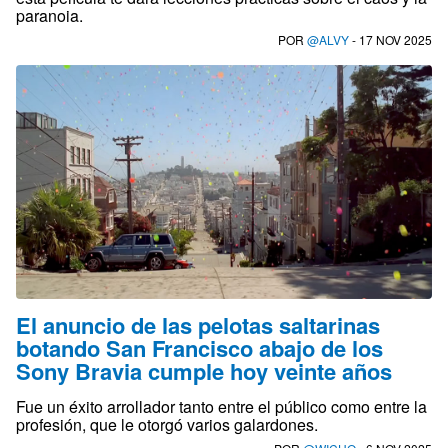
paranoia.
POR
@ALVY
- 17 NOV 2025
El anuncio de las pelotas saltarinas
botando San Francisco abajo de los
Sony Bravia cumple hoy veinte años
Fue un éxito arrollador tanto entre el público como entre la
profesión, que le otorgó varios galardones.