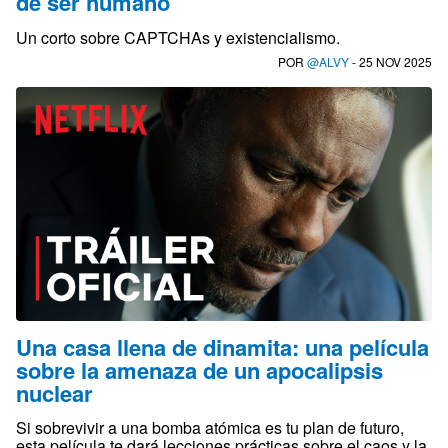
de ser humano
Un corto sobre CAPTCHAs y existencialismo.
POR
@ALVY
- 25 NOV 2025
Una casa llena de dinamita: una película
sobre la amenaza de un apocalipsis
nuclear
Si sobrevivir a una bomba atómica es tu plan de futuro,
esta película te dará lecciones prácticas sobre el caos y la