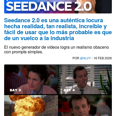
Seedance 2.0 es una auténtica locura
hecha realidad, tan realista, increíble y
fácil de usar que lo más probable es que
de un vuelco a la industria
El nuevo generador de vídeos logra un realismo obsceno
con prompts simples.
POR
@ALVY
- 16 FEB 2026