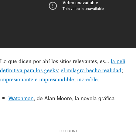
Lo que dicen por ahí los sitios relevantes, es...
la peli
definitiva para los geeks
;
el milagro hecho realidad
;
impresionante e imprescindible
;
increíble
.
Watchmen
, de Alan Moore, la novela gráfica
PUBLICIDAD