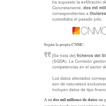
ha supuesto la exfiltración d
Concretamente,
dos mil mil
correspondientes a
titulare
custodiaba el pasado julio.
Según la propia CNMC:
[Se trata de]
ficheros del 
(SGDA). La Comisión gestion
competencias en el sector d
Los datos afectados corresp
son de naturaleza exclusivam
incluyen datos de tipo finan
dos mil millones de datos
A mi
me p
concreto puede que sean números de