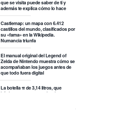
que se visita puede saber de ti y
además te explica cómo lo hace
Castlemap: un mapa con 6.412
castillos del mundo, clasificados por
su «fama» en la Wikipedia.
Numancia triunfa
El manual original del Legend of
Zelda de Nintendo muestra cómo se
acompañaban los juegos antes de
que todo fuera digital
La botella π de 3,14 litros, que
irónicamente no es redonda
Un Airbus A350ULR de Qantas hace
un vuelo de récord de 24 horas y
unos minutos y algo más de 23.000
kilómetros sin escalas entre