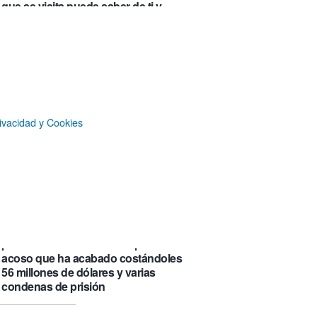
que se visita puede saber de ti y
además te explica cómo lo hace
Castlemap: un mapa con 6.412
castillos del mundo, clasificados por
su «fama» en la Wikipedia.
Numancia triunfa
ivacidad y Cookies
El manual original del Legend of
Zelda de Nintendo muestra cómo se
acompañaban los juegos antes de
que todo fuera digital
Responsables de eBay
respondieron a unas críticas
periodísticas con una campaña de
acoso que ha acabado costándoles
56 millones de dólares y varias
condenas de prisión