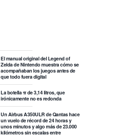
que se visita puede saber de ti y
además te explica cómo lo hace
Castlemap: un mapa con 6.412
castillos del mundo, clasificados por
su «fama» en la Wikipedia.
Numancia triunfa
El manual original del Legend of
Zelda de Nintendo muestra cómo se
acompañaban los juegos antes de
que todo fuera digital
La botella π de 3,14 litros, que
irónicamente no es redonda
Un Airbus A350ULR de Qantas hace
un vuelo de récord de 24 horas y
unos minutos y algo más de 23.000
kilómetros sin escalas entre