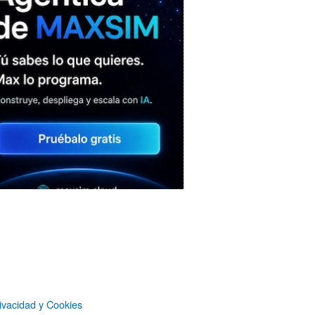
MAXSIM
- La nube agéntica
LO MÁS VISTO RECIENTEMENTE
«Mira mamá, sin cookies»: una web
ivacidad y Cookies
que revela todo lo que un sitio web