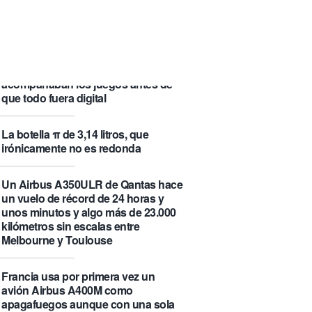
su «fama» en la Wikipedia.
Numancia triunfa
El manual original del Legend of
Zelda de Nintendo muestra cómo se
acompañaban los juegos antes de
que todo fuera digital
La botella π de 3,14 litros, que
irónicamente no es redonda
Un Airbus A350ULR de Qantas hace
un vuelo de récord de 24 horas y
unos minutos y algo más de 23.000
kilómetros sin escalas entre
Melbourne y Toulouse
Francia usa por primera vez un
avión Airbus A400M como
apagafuegos aunque con una sola