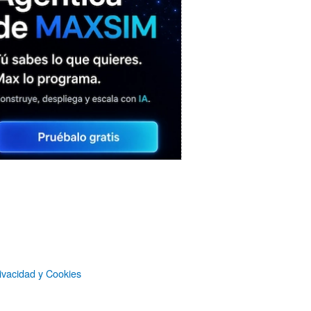
MAXSIM
- La nube agéntica
LO MÁS VISTO RECIENTEMENTE
ivacidad y Cookies
Castlemap: un mapa con 6.412
castillos del mundo, clasificados por