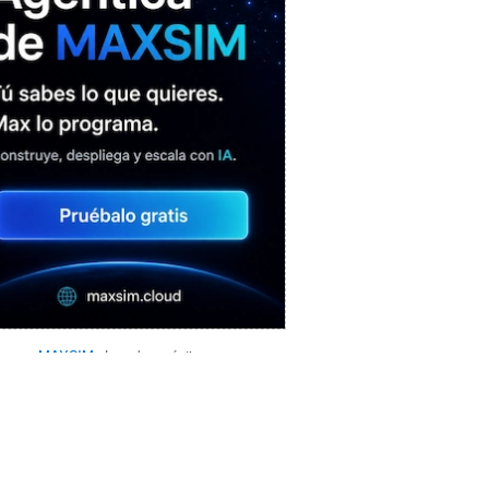
MAXSIM
- La nube agéntica
LO MÁS VISTO RECIENTEMENTE
«Mira mamá, sin cookies»: una web
que revela todo lo que un sitio web