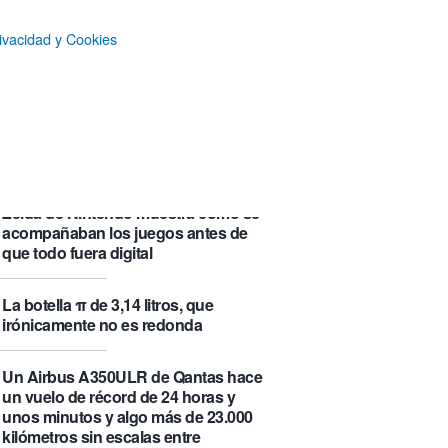
que se visita puede saber de ti y
además te explica cómo lo hace
ivacidad y Cookies
Castlemap: un mapa con 6.412
castillos del mundo, clasificados por
su «fama» en la Wikipedia.
Numancia triunfa
El manual original del Legend of
Zelda de Nintendo muestra cómo se
acompañaban los juegos antes de
que todo fuera digital
La botella π de 3,14 litros, que
irónicamente no es redonda
Un Airbus A350ULR de Qantas hace
un vuelo de récord de 24 horas y
unos minutos y algo más de 23.000
kilómetros sin escalas entre