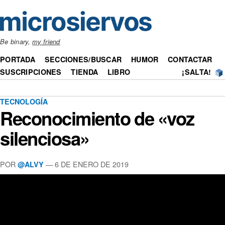
Be binary,
my friend
PORTADA
SECCIONES/BUSCAR
HUMOR
CONTACTAR
SUSCRIPCIONES
TIENDA
LIBRO
¡SALTA!
TECNOLOGÍA
Reconocimiento de «voz
silenciosa»
POR
— 6 DE ENERO DE 2019
@ALVY