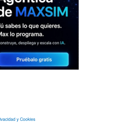
MAXSIM
- La nube agéntica
LO MÁS VISTO RECIENTEMENTE
ivacidad y Cookies
«Mira mamá, sin cookies»: una web
que revela todo lo que un sitio web