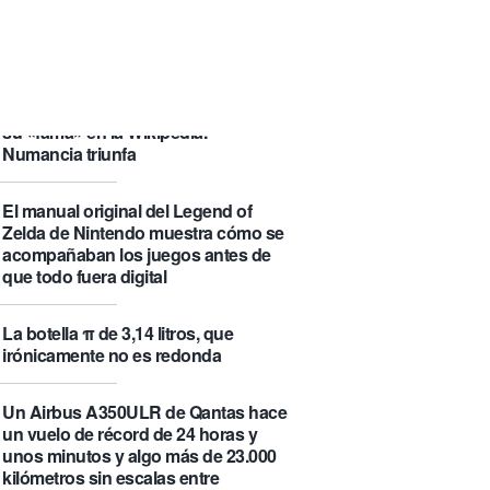
que se visita puede saber de ti y
además te explica cómo lo hace
Castlemap: un mapa con 6.412
castillos del mundo, clasificados por
su «fama» en la Wikipedia.
Numancia triunfa
El manual original del Legend of
Zelda de Nintendo muestra cómo se
acompañaban los juegos antes de
que todo fuera digital
La botella π de 3,14 litros, que
irónicamente no es redonda
Un Airbus A350ULR de Qantas hace
un vuelo de récord de 24 horas y
unos minutos y algo más de 23.000
kilómetros sin escalas entre