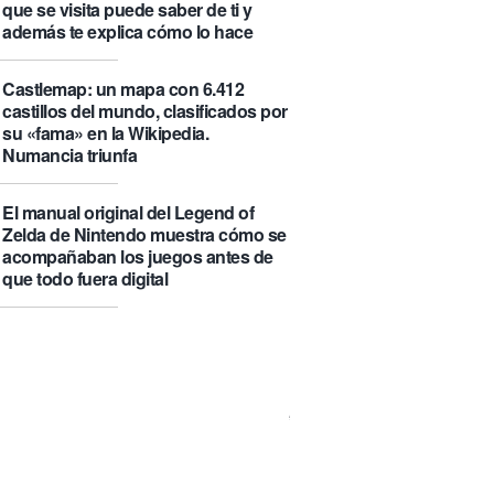
que se visita puede saber de ti y
además te explica cómo lo hace
Castlemap: un mapa con 6.412
castillos del mundo, clasificados por
su «fama» en la Wikipedia.
Numancia triunfa
El manual original del Legend of
Zelda de Nintendo muestra cómo se
acompañaban los juegos antes de
que todo fuera digital
La botella π de 3,14 litros, que
irónicamente no es redonda
Un Airbus A350ULR de Qantas hace
un vuelo de récord de 24 horas y
unos minutos y algo más de 23.000
kilómetros sin escalas entre