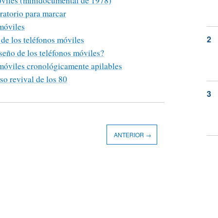
óviles (minidocumental de 1978)
ratorio para marcar
 móviles
 de los teléfonos móviles
iseño de los teléfonos móviles?
 móviles cronológicamente apilables
oso revival de los 80
ANTERIOR →