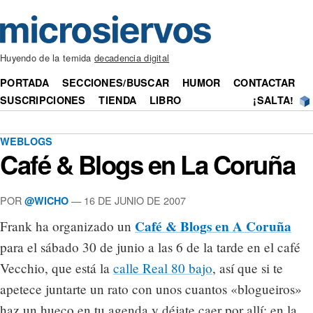
Huyendo de la temida
decadencia digital
PORTADA
SECCIONES/BUSCAR
HUMOR
CONTACTAR
SUSCRIPCIONES
TIENDA
LIBRO
¡SALTA!
WEBLOGS
Café & Blogs en La Coruña
POR
— 16 DE JUNIO DE 2007
@WICHO
Café & Blogs en A Coruña
Frank ha organizado un
para el sábado 30 de junio a las 6 de la tarde en el café
Vecchio, que está la
calle Real 80 bajo
, así que si te
apetece juntarte un rato con unos cuantos «blogueiros»
haz un hueco en tu agenda y déjate caer por allí; en la