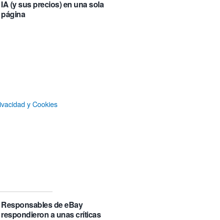
IA (y sus precios) en una sola
página
«Mira mamá, sin cookies»: una web
que revela todo lo que un sitio web
que se visita puede saber de ti y
además te explica cómo lo hace
Castlemap: un mapa con 6.412
ivacidad y Cookies
castillos del mundo, clasificados por
su «fama» en la Wikipedia.
Numancia triunfa
El manual original del Legend of
Zelda de Nintendo muestra cómo se
acompañaban los juegos antes de
que todo fuera digital
Responsables de eBay
respondieron a unas críticas