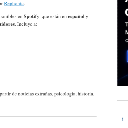
or
Rephonic
.
Spotify
español
isponibles en
, que están en
y
uidores
. Incluye a:
rtir de noticias extrañas, psicología, historia,