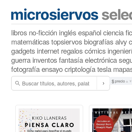
libros
no-ficción
inglés
español
ciencia
fi
matemáticas
topsiervos
biografías
alvy
c
gadgets
internet
regalos
cómics
ingenier
guerra
inventos
fantasía
electrónica
segu
fotografía
ensayo
criptología
tesla
mapa
$
precio
▲
›