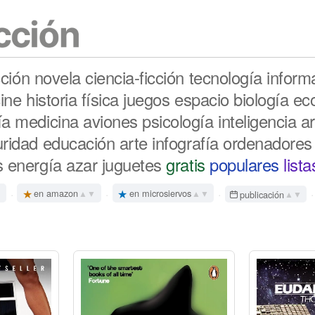
cción
novela
ciencia-ficción
tecnología
inform
ine
historia
física
juegos
espacio
biología
ec
ía
medicina
aviones
psicología
inteligencia art
ridad
educación
arte
infografía
ordenadores
s
energía
azar
juguetes
gratis
populares
list
·
★
·
★
·
·
en amazon
en microsiervos
▼
▲▼
▲▼
publicación
▲▼