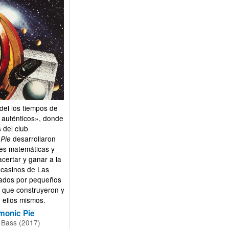
 del los tiempos de
 auténticos», donde
 del club
desarrollaron
Pie
es matemáticas y
acertar y ganar a la
s casinos de Las
ados por pequeños
 que construyeron y
 ellos mismos.
monic Pie
Bass (2017)