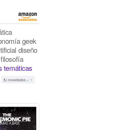
ática
onomía
geek
ificial
diseño
filosofía
as temáticas
↻
novedades
▲▼