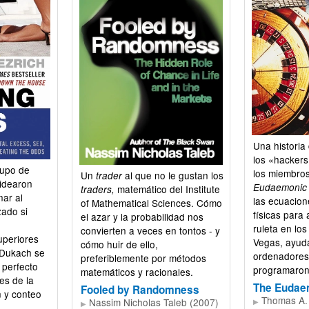
Una historia
los «hackers
rupo de
los miembros
Un
al que no le gustan los
trader
 idearon
Eudaemonic 
matemático del Institute
traders,
ar al
las ecuacion
of Mathematical Sciences. Cómo
ado si
físicas para 
el azar y la probabilidad nos
ruleta en lo
convierten a veces en tontos - y
uperiores
Vegas, ayud
cómo huir de ello,
 Dukach se
ordenadores
preferiblemente por métodos
 perfecto
programaron
matemáticos y racionales.
es de la
The Eudae
Fooled by Randomness
 y conteo
Thomas A. 
Nassim Nicholas Taleb (2007)
▶
▶