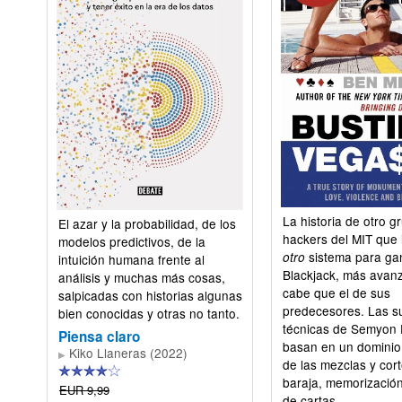
La historia de otro g
El azar y la probabilidad, de los
hackers del MIT que
modelos predictivos, de la
sistema para gan
otro
intuición humana frente al
Blackjack, más avanz
análisis y muchas más cosas,
cabe que el de sus
salpicadas con historias algunas
predecesores. Las s
bien conocidas y otras no tanto.
técnicas de Semyon
Piensa claro
basan en un dominio
Kiko Llaneras (2022)
▶
de las mezclas y cort
baraja, memorización
EUR 9,99
de cartas.