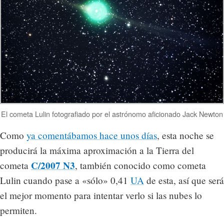
El cometa Lulin fotografiado por el astrónomo aficionado Jack Newton
Como
ya comentábamos hace unos días
, esta noche se
producirá la máxima aproximación a la Tierra del
C/2007 N3
cometa
, también conocido como cometa
Lulin cuando pase a «sólo» 0,41
UA
de esta, así que será
el mejor momento para intentar verlo si las nubes lo
permiten.