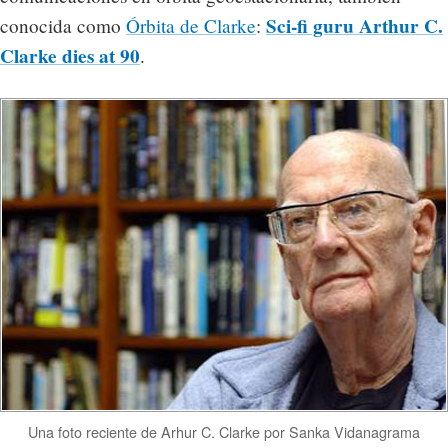
Sci-fi guru Arthur C.
conocida como
Órbita de Clarke
:
Clarke dies at 90
.
Una foto reciente de Arhur C. Clarke por Sanka Vidanagrama