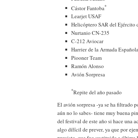
*
Cástor Fantoba
Learjet USAF
Helicóptero SAR del Ejército 
Nurtanio CN-235
C-212 Aviocar
Harrier de la Armada Español
Piooner Team
Ramón Alonso
Avión Sorpresa
*
Repite del año pasado
El avión sorpresa -ya se ha filtrado p
aún no lo sabes- tiene muy buena pint
del festival de este año si hace una
algo dífícil de prever, ya que por ej
previsto, que fue sustituido a última