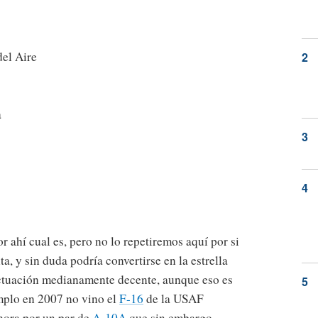
del Aire
a
or ahí cual es, pero no lo repetiremos aquí por si
a, y sin duda podría convertirse en la estrella
 actuación medianamente decente, aunque eso es
emplo en 2007 no vino el
F-16
de la USAF
 hora por un par de
A-10A
que sin embargo