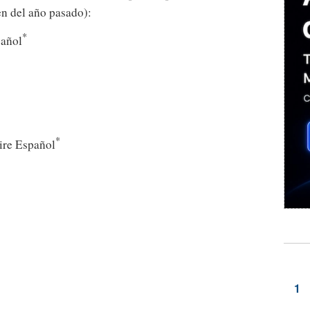
en del año pasado):
*
pañol
*
Aire Español