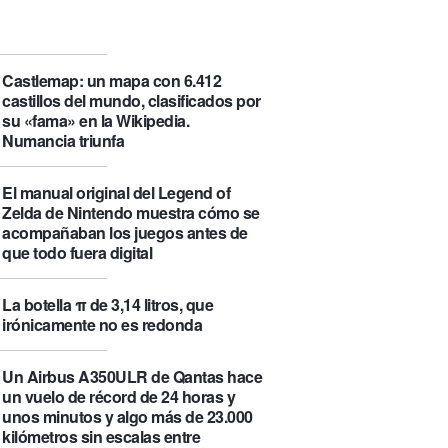
que se visita puede saber de ti y
además te explica cómo lo hace
Castlemap: un mapa con 6.412
castillos del mundo, clasificados por
su «fama» en la Wikipedia.
Numancia triunfa
El manual original del Legend of
Zelda de Nintendo muestra cómo se
acompañaban los juegos antes de
que todo fuera digital
La botella π de 3,14 litros, que
irónicamente no es redonda
Un Airbus A350ULR de Qantas hace
un vuelo de récord de 24 horas y
unos minutos y algo más de 23.000
kilómetros sin escalas entre