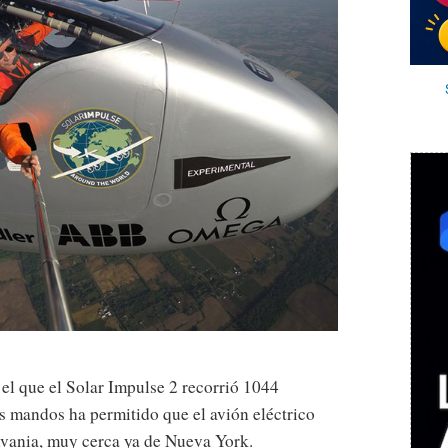
el que el Solar Impulse 2 recorrió 1044
s mandos ha permitido que el avión eléctrico
lvania, muy cerca ya de Nueva York.