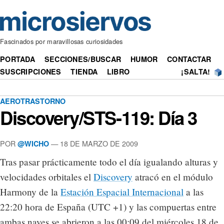
Fascinados por maravillosas curiosidades
PORTADA
SECCIONES/BUSCAR
HUMOR
CONTACTAR
SUSCRIPCIONES
TIENDA
LIBRO
¡SALTA!
AEROTRASTORNO
Discovery/STS-119: Día 3
POR
— 18 DE MARZO DE 2009
@WICHO
Tras pasar prácticamente todo el día igualando alturas y
velocidades orbitales el
Discovery
atracó en el módulo
Harmony de la
Estación Espacial Internacional
a las
22:20 hora de España (UTC +1) y las compuertas entre
ambas naves se abrieron a las 00:09 del miércoles 18 de