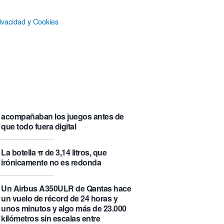
que se visita puede saber de ti y
además te explica cómo lo hace
ivacidad y Cookies
Castlemap: un mapa con 6.412
castillos del mundo, clasificados por
su «fama» en la Wikipedia.
Numancia triunfa
El manual original del Legend of
Zelda de Nintendo muestra cómo se
acompañaban los juegos antes de
que todo fuera digital
La botella π de 3,14 litros, que
irónicamente no es redonda
Un Airbus A350ULR de Qantas hace
un vuelo de récord de 24 horas y
unos minutos y algo más de 23.000
kilómetros sin escalas entre