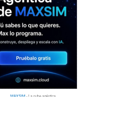
MAXSIM
- La nube agéntica
LO MÁS VISTO RECIENTEMENTE
«Mira mamá, sin cookies»: una web
que revela todo lo que un sitio web