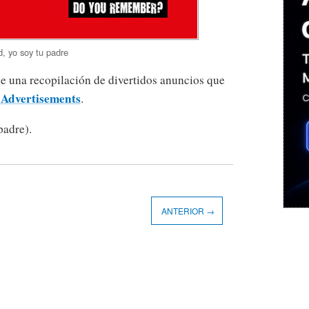
d, yo soy tu padre
e una recopilación de divertidos anuncios que
t Advertisements
.
padre).
ANTERIOR →