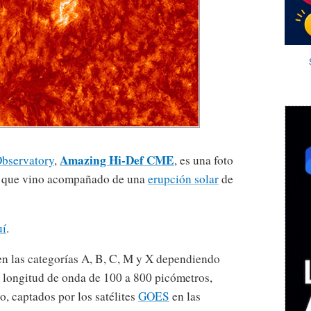
Amazing Hi-Def CME
bservatory
,
, es una foto
, que vino acompañado de una
erupción solar
de
uí
.
 en las categorías A, B, C, M y X dependiendo
a longitud de onda de 100 a 800 picómetros,
, captados por los satélites
GOES
en las