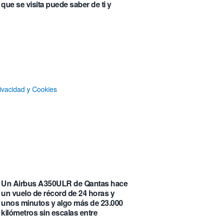
que se visita puede saber de ti y
además te explica cómo lo hace
Castlemap: un mapa con 6.412
castillos del mundo, clasificados por
su «fama» en la Wikipedia.
Numancia triunfa
ivacidad y Cookies
El manual original del Legend of
Zelda de Nintendo muestra cómo se
acompañaban los juegos antes de
que todo fuera digital
La botella π de 3,14 litros, que
irónicamente no es redonda
Un Airbus A350ULR de Qantas hace
un vuelo de récord de 24 horas y
unos minutos y algo más de 23.000
kilómetros sin escalas entre