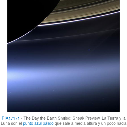
PIA17171
- The Day the Earth Smiled: Sneak Preview. La Tierra y la
Luna son el
punto azul pálido
que sale a media altura y un poco hacia