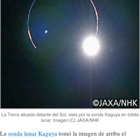
La Tierra situada delante del Sol, vista por la sonda Kaguya en órbita
lunar. Imagen:(C) JAXA/NHK
La
sonda lunar Kaguya
tomó la imagen de arriba el