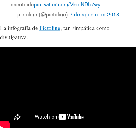
escutoide
pic.twitter.com/MsdlNDh7wy
— pictoline (@pictoline)
2 de agosto de 2018
La infografía de
Pictoline
, tan simpática como
divulgativa.