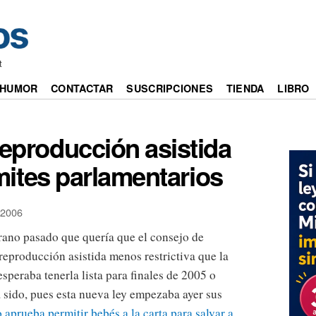
t
HUMOR
CONTACTAR
SUSCRIPCIONES
TIENDA
LIBRO
reproducción asistida
mites parlamentarios
2006
erano pasado que quería que el consejo de
reproducción asistida menos restrictiva que la
speraba tenerla lista para finales de 2005 o
a sido, pues esta nueva ley empezaba ayer sus
aprueba permitir bebés a la carta para salvar a